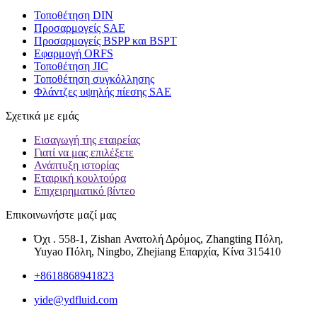
Τοποθέτηση DIN
Προσαρμογείς SAE
Προσαρμογείς BSPP και BSPT
Εφαρμογή ORFS
Τοποθέτηση JIC
Τοποθέτηση συγκόλλησης
Φλάντζες υψηλής πίεσης SAE
Σχετικά με εμάς
Εισαγωγή της εταιρείας
Γιατί να μας επιλέξετε
Ανάπτυξη ιστορίας
Εταιρική κουλτούρα
Επιχειρηματικό βίντεο
Επικοινωνήστε μαζί μας
Όχι . 558-1, Zishan Ανατολή Δρόμος, Zhangting Πόλη,
Yuyao Πόλη, Ningbo, Zhejiang Επαρχία, Κίνα 315410
+8618868941823
yide@ydfluid.com