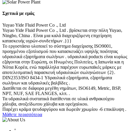
Σχετικά με εμάς
Yuyao Yide Fluid Power Co ., Ltd
Yuyao Yide Fluid Power Co ., Ltd . βρίσκεται στην πόλη Yuyao,
Ningbo, China . Είναι μια καλά διαχειριζόμενη επιχείρηση
κατασκευής υγρών-συνδετήρων .}}}
Το εργοστάσιο υλοποιεί το σύστημα διαχείρισης ISO9001,
προηγμένου εξοπλισμού που κατασκευάζει υψηλής ποιότητας
υδραυλικά εξαρτήματα σωλήνων . υδραυλικά poducts είναι κυρίως
εξάγονται στην Ευρώπη, οι Ηνωμένες Πολιτείες, η Ιαπωνία και η
Νότια Κορέα, ενώ παράλληλα παρέχουν ευρωπαϊκές μάρκες με
αποτελεσματική παρασκευή υδραυλικών σωληνώσεων {2}.
DIN2353/ISO 8434-1 Υδραυλικά εξαρτήματα, εξαρτήματα
σωλήνων και υδραυλικές βαλβίδες .
Διατίθεται σε διάφορα μεγέθη νημάτων, ISO6149, Metric, BSP,
NPT, NUF, SAE FLANGES, κλπ. .
Τα υδραυλικά συστατικά διατίθενται σε υλικά ανθρακούχου
χάλυβα, ανοξείδωτου χάλυβα και ορείχαλκου.
Παρέχει κράμα ψευδαργύρου και δωρεάν χρωμίου -6 επικάλυψη .
Μάθετε περισσότερα
+