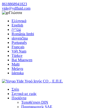
8618868941823
yide@ydfluid.com
Γλώσσα
Ελληνικά
English
עברית
România limbi
slovenčina
Português
Français
Việt Nam
Türkçe
Bai Miaowen
Malti
Melayu
íslenska
Σπίτι
Σχετικά με εμάς
Προϊόντα
Τοποθέτηση DIN
Προσαρμογείς SAE